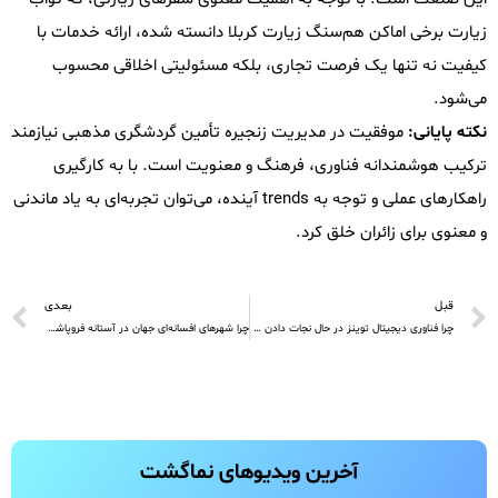
زیارت برخی اماکن هم‌سنگ زیارت کربلا دانسته شده، ارائه خدمات با
کیفیت نه تنها یک فرصت تجاری، بلکه مسئولیتی اخلاقی محسوب
می‌شود.
نکته پایانی:
موفقیت در مدیریت زنجیره تأمین گردشگری مذهبی نیازمند
ترکیب هوشمندانه فناوری، فرهنگ و معنویت است. با به کارگیری
راهکارهای عملی و توجه به trends آینده، می‌توان تجربه‌ای به یاد ماندنی
و معنوی برای زائران خلق کرد.
قبل
بعدی
چرا فناوری دیجیتال توینز در حال نجات دادن میراث باستانی ایران است؟ حقیقتی که باید بدانید
چرا شهرهای افسانه‌ای جهان در آستانه فروپاشی گردشگری هستند؟ حقایق هشداردهنده درباره ظرفیت پذیرش گردشگران شهری
آخرین ویدیو‌های نماگشت