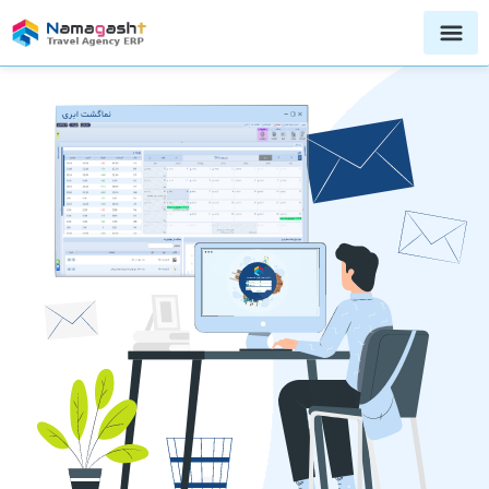
نماگشت ابری